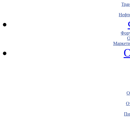
Тра
Нефт
Фору
О
Маркети
О
О
О
Пи