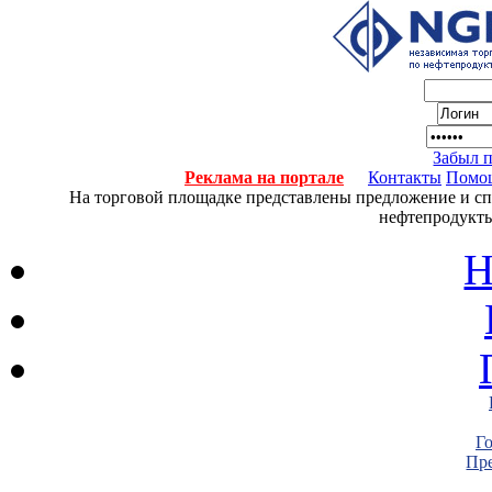
Забыл 
Реклама на портале
Контакты
Помо
На торговой площадке представлены предложение и спро
нефтепродукты
Н
Г
Пре