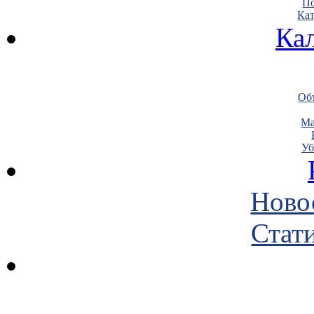
По
Кат
Ка
Объ
Ма
Уб
Ново
Стати