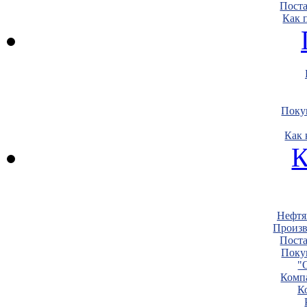
Пост
Как 
Поку
Как 
К
Нефтя
Произв
Пост
Поку
"
Комп
К