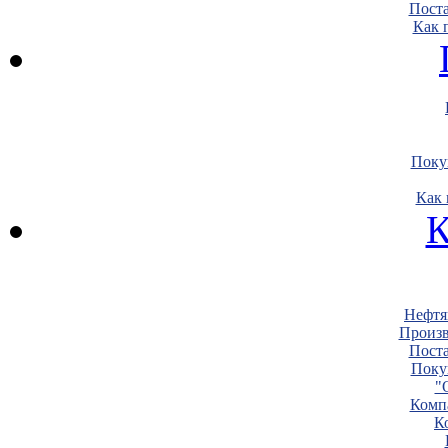
Пост
Как 
Поку
Как 
К
Нефтя
Произв
Пост
Поку
"
Комп
К