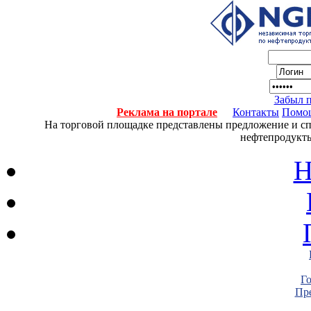
Забыл 
Реклама на портале
Контакты
Помо
На торговой площадке представлены предложение и спро
нефтепродукты
Н
Г
Пре