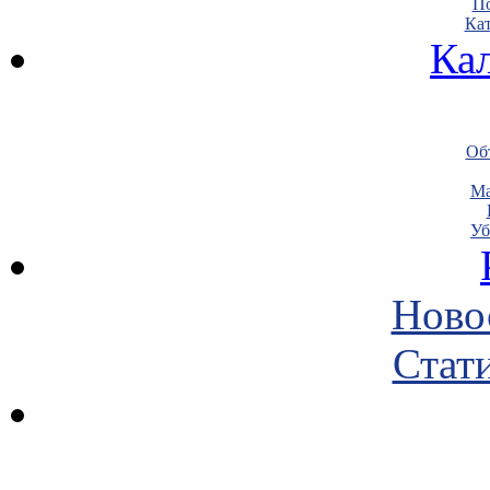
По
Кат
Ка
Объ
Ма
Уб
Ново
Стати