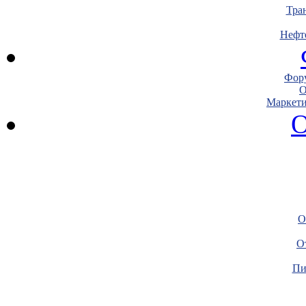
Тра
Нефт
Фору
О
Маркети
О
О
О
Пи