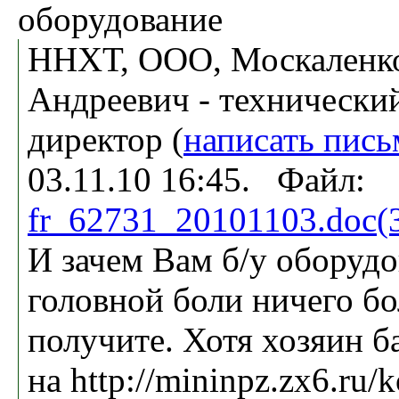
оборудование
ННХТ, ООО, Москаленк
Андреевич - технически
директор (
написать пись
03.11.10 16:45. Файл:
fr_62731_20101103.doc(
И зачем Вам б/у оборудо
головной боли ничего б
получите. Хотя хозяин б
на http://mininpz.zx6.ru/