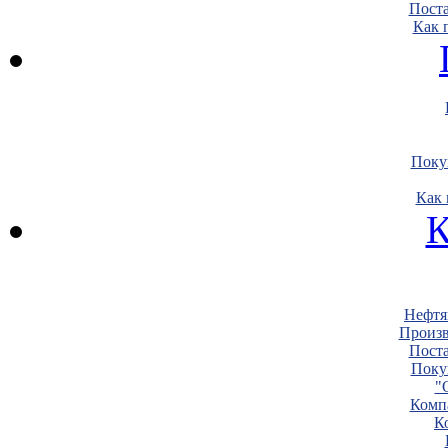
Пост
Как 
Поку
Как 
К
Нефтя
Произв
Пост
Поку
"
Комп
К