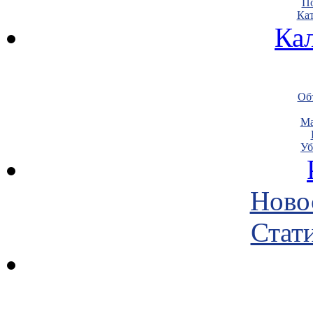
По
Кат
Ка
Объ
Ма
Уб
Ново
Стати