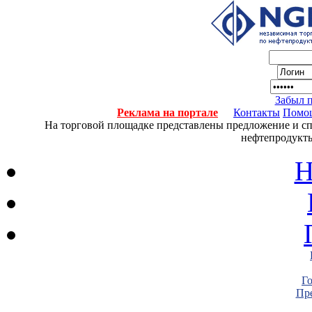
Забыл 
Реклама на портале
Контакты
Помо
На торговой площадке представлены предложение и спро
нефтепродукты
Н
Г
Пре