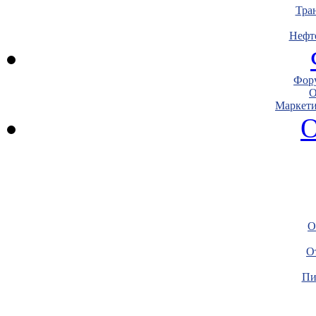
Тра
Нефт
Фору
О
Маркети
О
О
О
Пи