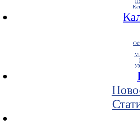
По
Кат
Ка
Объ
Ма
Уб
Ново
Стати