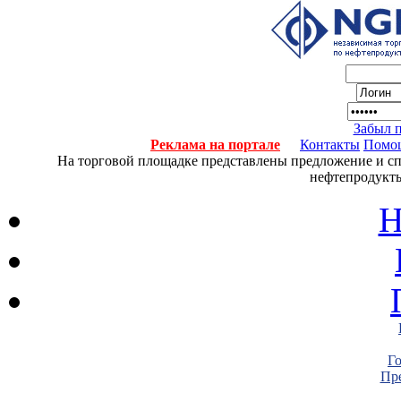
Забыл 
Реклама на портале
Контакты
Помо
На торговой площадке представлены предложение и спро
нефтепродукты
Н
Г
Пре