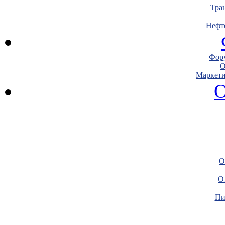
Тра
Нефт
Фору
О
Маркети
О
О
О
Пи