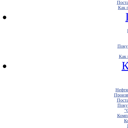
Пост
Как 
Поку
Как 
К
Нефтя
Произв
Пост
Поку
"
Комп
К