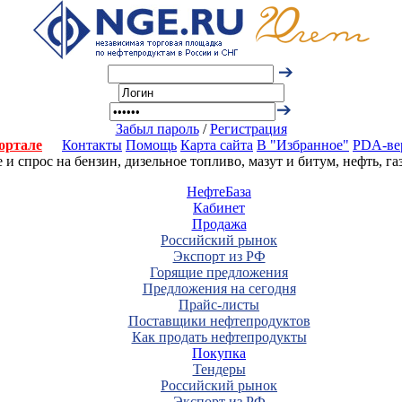
Забыл пароль
/
Регистрация
ортале
Контакты
Помощь
Карта сайта
В "Избранное"
PDA-ве
 спрос на бензин, дизельное топливо, мазут и битум, нефть, г
НефтеБаза
Кабинет
Продажа
Российский рынок
Экспорт из РФ
Горящие предложения
Предложения на сегодня
Прайс-листы
Поставщики нефтепродуктов
Как продать нефтепродукты
Покупка
Тендеры
Российский рынок
Экспорт из РФ