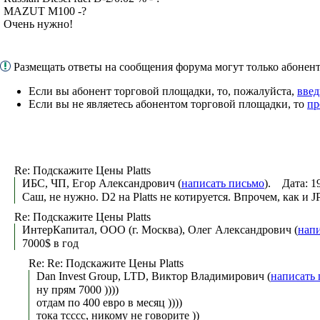
MAZUT M100 -?
Очень нужно!
Размещать ответы на сообщения форума могут только абоне
Если вы абонент торговой площадки, то, пожалуйста,
введ
Если вы не являетесь абонентом торговой площадки, то
пр
Re: Подскажите Цены Platts
ИБС, ЧП, Егор Александрович (
написать письмо
). Дата: 1
Саш, не нужно. D2 на Platts не котируется. Впрочем, как и J
Re: Подскажите Цены Platts
ИнтерКапитал, ООО (г. Москва), Олег Александрович (
напи
7000$ в год
Re: Re: Подскажите Цены Platts
Dan Invest Group, LTD, Виктор Владимирович (
написать
ну прям 7000 ))))
отдам по 400 евро в месяц ))))
тока тсссс, никому не говорите ))