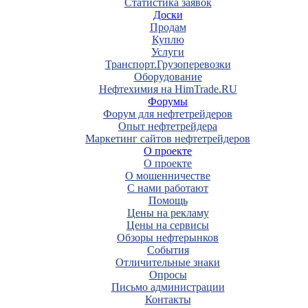
Статистика заявок
Доски
Продам
Куплю
Услуги
Транспорт.Грузоперевозки
Оборудование
Нефтехимия на HimTrade.RU
Форумы
Форум для нефтетрейдеров
Опыт нефтетрейдера
Маркетинг сайтов нефтетрейдеров
О проекте
О проекте
О мошенничестве
С нами работают
Помощь
Цены на рекламу
Цены на сервисы
Обзоры нефтерынков
События
Отличительные знаки
Опросы
Письмо администрации
Контакты