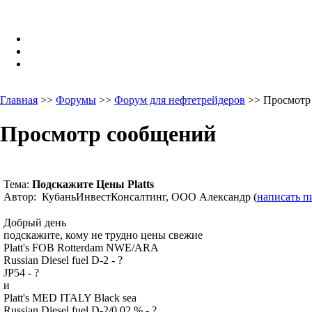
Главная
>>
Форумы
>>
Форум для нефтетрейдеров
>> Просмотр
Просмотр сообщений
Тема:
Подскажите Цены Platts
Автор: КубаньИнвестКонсалтинг, ООО Александр (
написать п
Добрый день
подскажите, кому не трудно цены свежие
Platt's FOB Rotterdam NWE/ARA
Russian Diesel fuel D-2 - ?
JP54 - ?
и
Platt's MED ITALY Black sea
Russian Diesel fuel D-2/0.02 % - ?