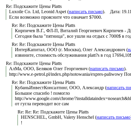
Re: Подскажите Цены Platts
Luxoile Co. Ltd, Leonid Aspet (
написать письмо
). Дата: 19.
Если возможно проясните что означает $7000.
Re: Re: Подскажите Цены Platts
Кирпичев В.Г., ФЛ-П, Виталий Георгиевич Кирпичев - Д
Сегодня была "пятница", все ушли на отдых с 7000$ в го
Re: Re: Подскажите Цены Platts
ИнтерКапитал, ООО (г. Москва), Олег Александрович (
н
извините, стоимость обслуживания platt?s в год 17694,10
Re: Подскажите Цены Platts
АлМа, ООО, Беляков Олег Георгиевич (
написать письмо
). 
http://www.e-petrol.pl/index.php/notowania/expres-paliwowy П
Re: Re: Подскажите Цены Platts
КубаньИнвестКонсалтинг, ООО, Александр (
написать п
Большое спасибо ! помогло
http://www.google.com/chrome/?installdataindex=nosear
от гугла переводит все сам
Re: Re: Re: Подскажите Цены Platts
HENSCHEL, GmbH, Valery Henschel (
написать письмо
!