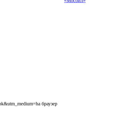
«Мосойл»
-bk&utm_medium=ha браузер