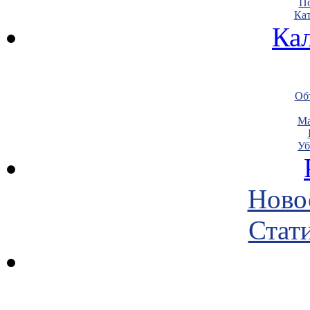
По
Кат
Ка
Объ
Ма
Уб
Ново
Стати