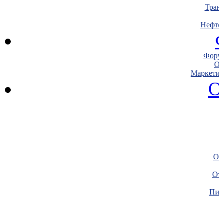
Тра
Нефт
Фору
О
Маркети
О
О
О
Пи