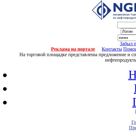
Забыл 
Реклама на портале
Контакты
Помо
На торговой площадке представлены предложение и спро
нефтепродукты
Н
Г
Пре