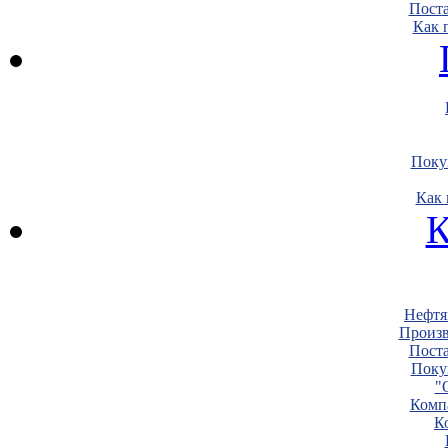
Пост
Как 
Поку
Как 
К
Нефтя
Произв
Пост
Поку
"
Комп
К