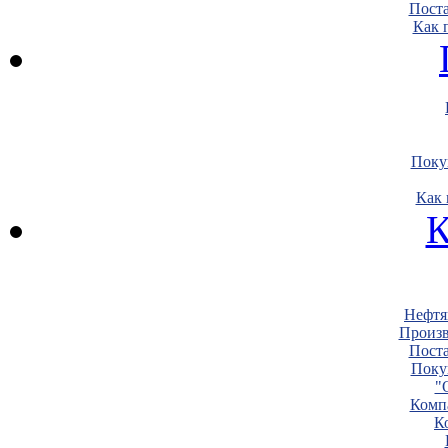
Пост
Как 
Поку
Как 
К
Нефтя
Произв
Пост
Поку
"
Комп
К