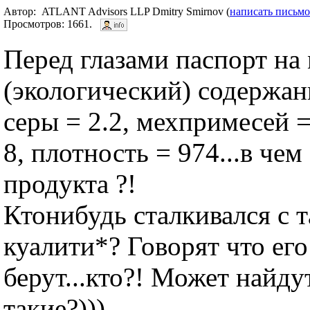
Автор: ATLANT Advisors LLP Dmitry Smirnov (
написать письмо
Просмотров: 1661.
Перед глазами паспорт на
(экологический) содержани
серы = 2.2, мехпримесей =
8, плотность = 974...в че
продукта ?!
Ктонибудь сталкивался с 
куалити*? Говорят что его
берут...кто?! Может найду
такие?)))