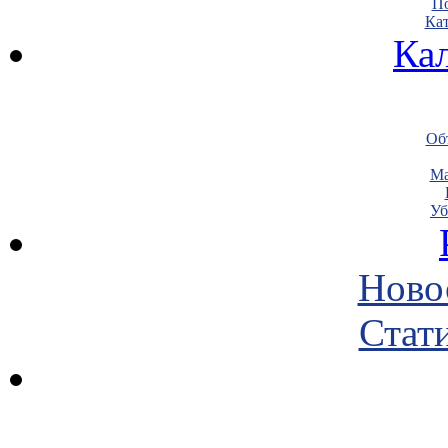
По
Кат
Ка
Объ
Ма
Уб
Ново
Стати