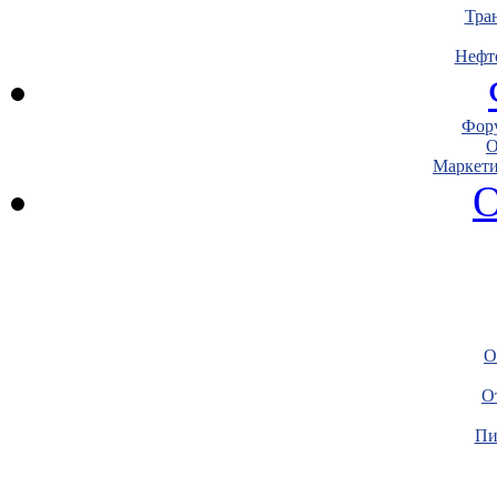
Тра
Нефт
Фору
О
Маркети
О
О
О
Пи