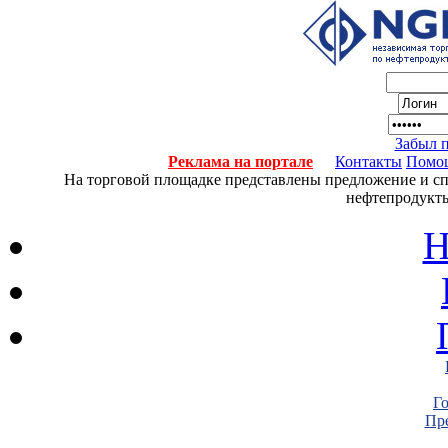
Забыл 
Реклама на портале
Контакты
Помо
На торговой площадке представлены предложение и спро
нефтепродукты
Н
Г
Пре