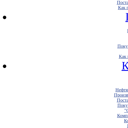
Пост
Как 
Поку
Как 
К
Нефтя
Произв
Пост
Поку
"
Комп
К