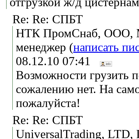
отгрузкой ж/д цистернам
Re: Re: СПБТ
НТК ПромСнаб, ООО, М
менеджер (
написать пи
08.12.10 07:41
Возможности грузить по
сожалению нет. На сам
пожалуйста!
Re: Re: СПБТ
UniversalTrading, LTD,