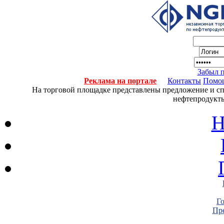
Забыл 
Реклама на портале
Контакты
Помо
На торговой площадке представлены предложение и спро
нефтепродукты
Н
Г
Пре