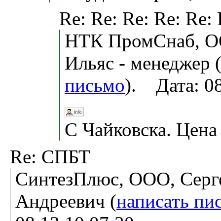
Re: Re: Re: Re: Re:
НТК ПромСнаб, О
Ильяс - менеджер 
письмо
). Дата: 0
С Чайковска. Цена 
Re: СПБТ
СинтезПлюс, ООО, Серг
Андреевич (
написать пи