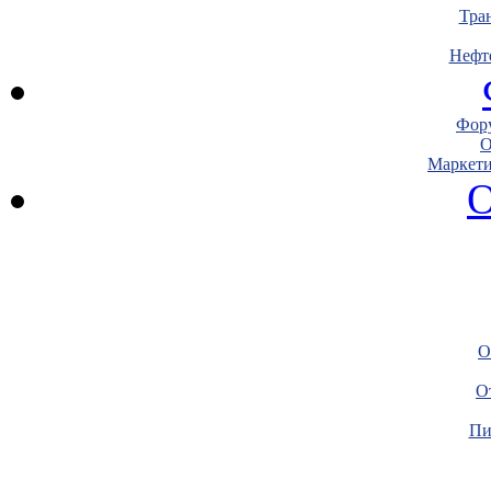
Тра
Нефт
Фору
О
Маркети
О
О
О
Пи