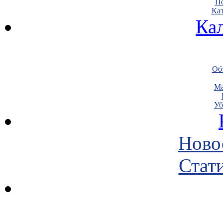
По
Кат
Ка
Объ
Ма
Уб
Ново
Стати