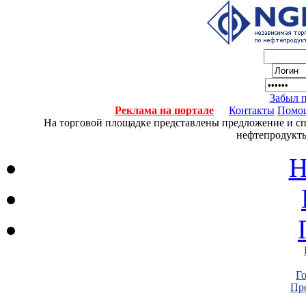
Забыл 
Реклама на портале
Контакты
Помо
На торговой площадке представлены предложение и спро
нефтепродукты
Н
Г
Пре