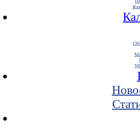
По
Кат
Ка
Объ
Ма
Уб
Ново
Стати