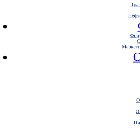
Тра
Нефт
Фору
О
Маркети
О
О
О
Пи