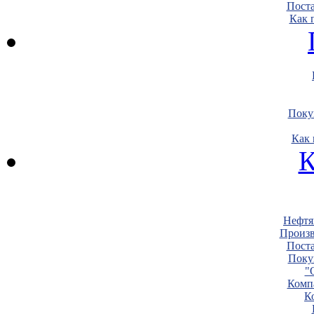
Пост
Как 
Поку
Как 
К
Нефтя
Произв
Пост
Поку
"
Комп
К