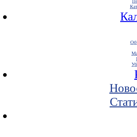
По
Кат
Ка
Объ
Ма
Уб
Ново
Стати