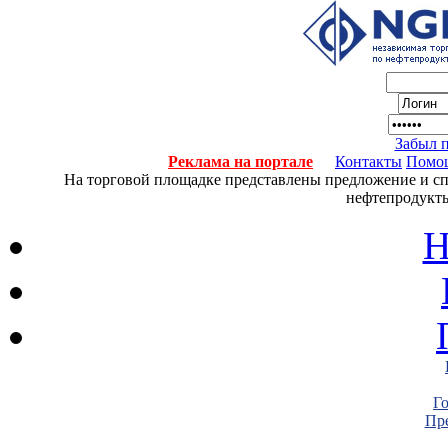
Забыл 
Реклама на портале
Контакты
Помо
На торговой площадке представлены предложение и спро
нефтепродукты
Н
Г
Пре