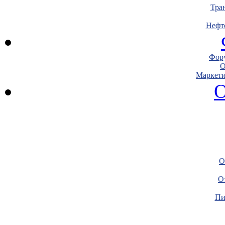
Тра
Нефт
Фору
О
Маркети
О
О
О
Пи