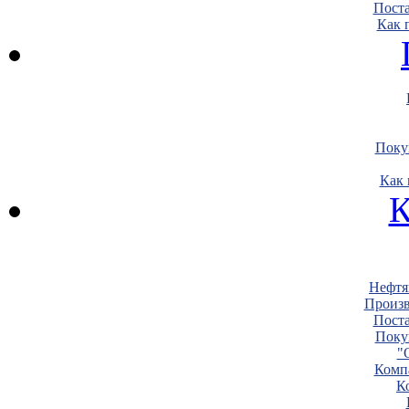
Пост
Как 
Поку
Как 
К
Нефтя
Произв
Пост
Поку
"
Комп
К