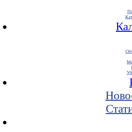
По
Кат
Ка
Объ
Ма
Уб
Ново
Стати