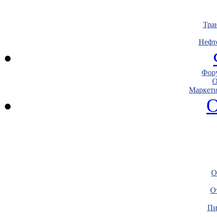
Тра
Нефт
Фору
О
Маркети
О
О
О
Пи