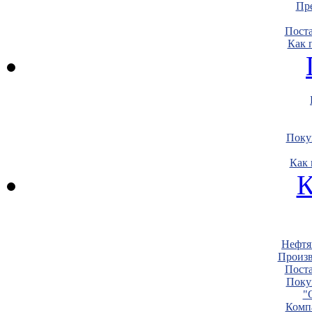
Пре
Пост
Как 
Поку
Как 
К
Нефтя
Произв
Пост
Поку
"
Комп