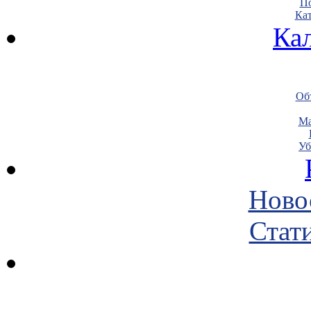
По
Кат
Ка
Объ
Ма
Уб
Ново
Стати