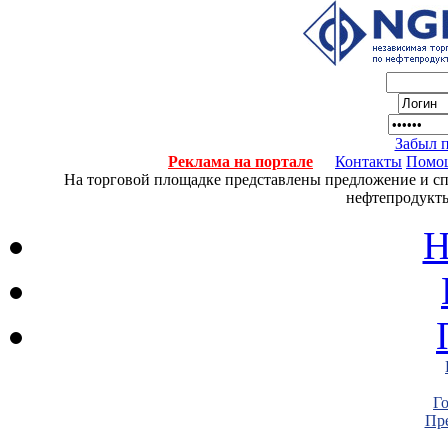
Забыл 
Реклама на портале
Контакты
Помо
На торговой площадке представлены предложение и спро
нефтепродукты
Н
Г
Пре