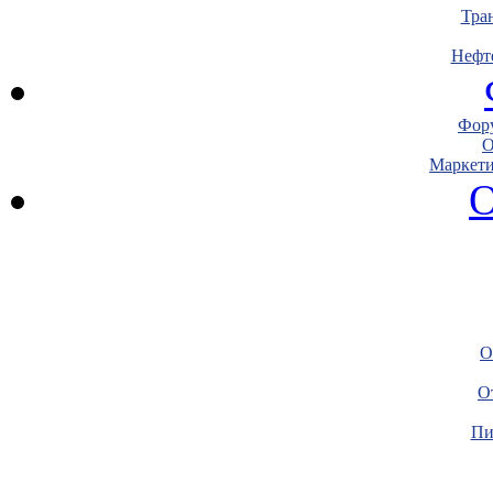
Тра
Нефт
Фору
О
Маркети
О
О
О
Пи