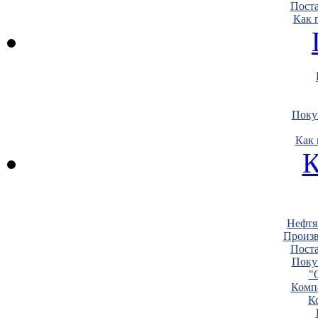
Пост
Как 
Поку
Как 
К
Нефтя
Произв
Пост
Поку
"
Комп
К