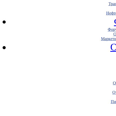
Тра
Нефт
Фору
О
Маркети
О
О
О
Пи