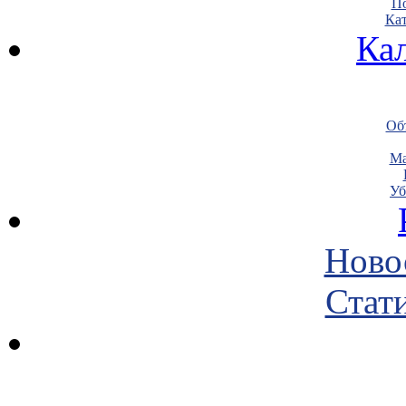
По
Кат
Ка
Объ
Ма
Уб
Ново
Стати