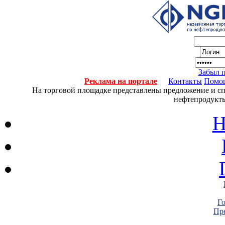
Забыл 
Реклама на портале
Контакты
Помо
На торговой площадке представлены предложение и спро
нефтепродукты
Н
Г
Пре