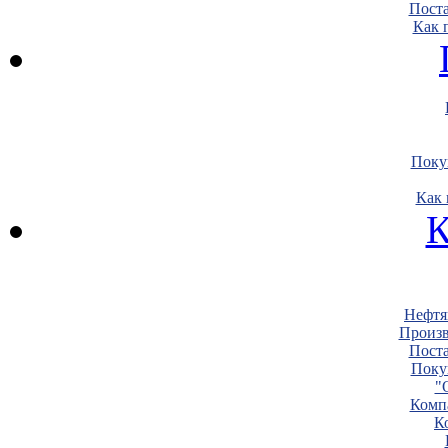
Пост
Как 
Поку
Как 
К
Нефтя
Произв
Пост
Поку
"
Комп
К