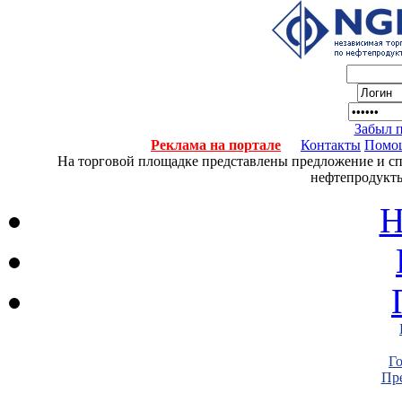
Забыл 
Реклама на портале
Контакты
Помо
На торговой площадке представлены предложение и спро
нефтепродукты
Н
Г
Пре