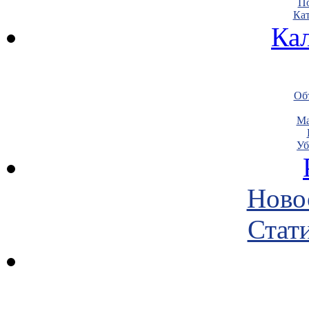
По
Кат
Ка
Объ
Ма
Уб
Ново
Стати