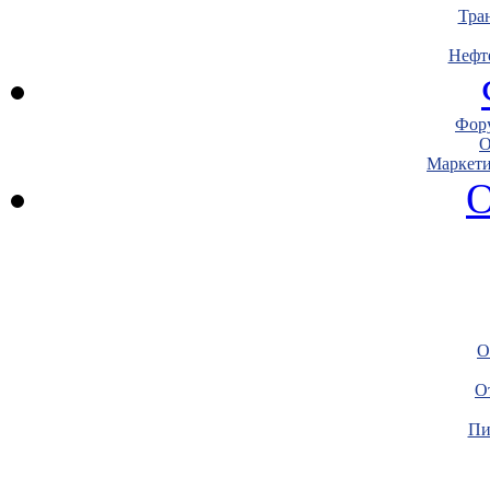
Тра
Нефт
Фору
О
Маркети
О
О
О
Пи