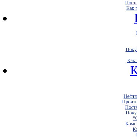
Пост
Как 
Поку
Как 
К
Нефтя
Произв
Пост
Поку
"
Комп
К