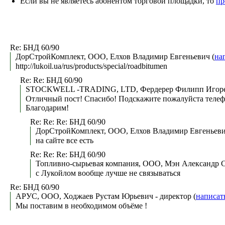
Если вы не являетесь абонентом торговой площадки, то
пр
Re: БНД 60/90
ДорСтройКомплект, ООО, Елхов Владимир Евгеньевич (
на
http://lukoil.ua/rus/products/special/roadbitumen
Re: Re: БНД 60/90
STOCKWELL -TRADING, LTD, Фердерер Филипп Игоре
Отличный пост! Спасибо! Подскажите пожалуйста телефо
Благодарим!
Re: Re: Re: БНД 60/90
ДорСтройКомплект, ООО, Елхов Владимир Евгеньеви
на сайте все есть
Re: Re: Re: БНД 60/90
Топливно-сырьевая компания, ООО, Мэн Александр С
с Лукойлом вообще лучше не связываться
Re: БНД 60/90
АРУС, ООО, Ходжаев Рустам Юрьевич - директор (
написат
Мы поставим в необходимом объёме !