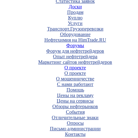
Статистика заявок
Доски
Продам
Куплю
Услуги
Транспорт.Грузоперевозки
Оборудование
Нефтехимия на HimTrade.RU
Форумы
Форум для нефтетрейдеров
Опыт нефтетрейдера
Маркетинг сайтов нефтетрейдеров
О проекте
О проекте
О мошенничестве
С нами работают
Помощь
Цены на рекламу
Цены на сервисы
Обзоры нефтерынков
События
Отличительные знаки
Опросы
Письмо администрации
Контакты