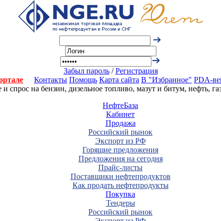
Забыл пароль
/
Регистрация
ортале
Контакты
Помощь
Карта сайта
В "Избранное"
PDA-ве
 спрос на бензин, дизельное топливо, мазут и битум, нефть, г
НефтеБаза
Кабинет
Продажа
Российский рынок
Экспорт из РФ
Горящие предложения
Предложения на сегодня
Прайс-листы
Поставщики нефтепродуктов
Как продать нефтепродукты
Покупка
Тендеры
Российский рынок
Экспорт из РФ