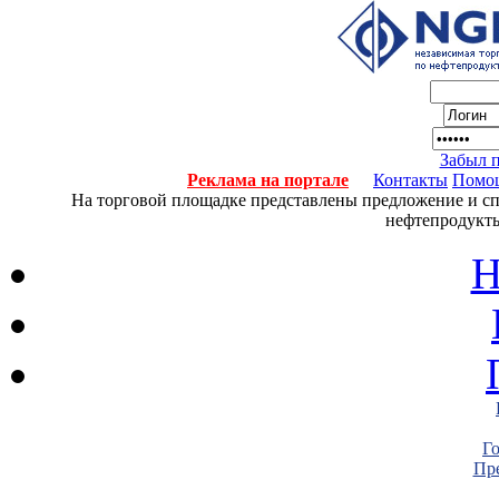
Забыл 
Реклама на портале
Контакты
Помо
На торговой площадке представлены предложение и спро
нефтепродукты
Н
Г
Пре