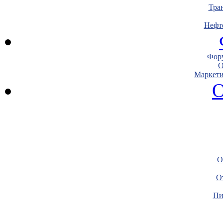
Тра
Нефт
Фору
О
Маркети
О
О
О
Пи