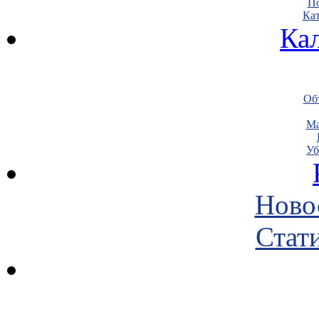
По
Кат
Ка
Объ
Ма
Уб
Ново
Стати