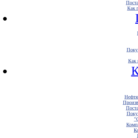
Пост
Как 
Поку
Как 
К
Нефтя
Произв
Пост
Поку
"
Комп
К