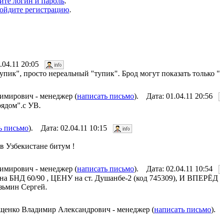
ите логин и пароль
.
ойдите регистрацию
.
1.04.11 20:05
упик", просто нереальный "тупик". Брод могут показать только 
имирович - менеджер (
написать письмо
). Дата: 01.04.11 20:56
рядом".с УВ.
ь письмо
). Дата: 02.04.11 10:15
 в Узбекистане битум !
имирович - менеджер (
написать письмо
). Дата: 02.04.11 10:54
 на БНД 60/90 , ЦЕНУ на ст. Душанбе-2 (код 745309), И ВПЕРЁД
зьмин Сергей.
енко Владимир Александрович - менеджер (
написать письмо
).