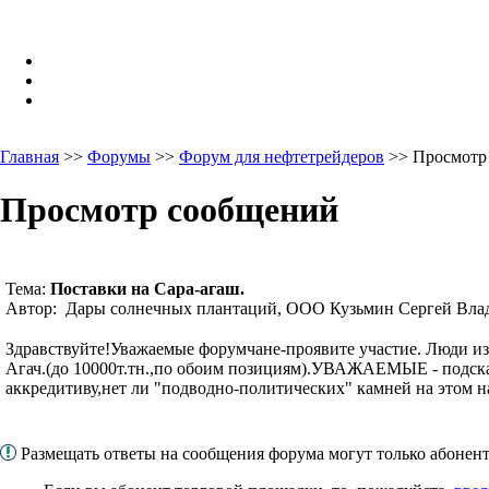
Главная
>>
Форумы
>>
Форум для нефтетрейдеров
>> Просмотр
Просмотр сообщений
Тема:
Поставки на Сара-агаш.
Автор: Дары солнечных плантаций, ООО Кузьмин Сергей Влад
Здравствуйте!Уважаемые форумчане-проявите участие. Люди и
Агач.(до 10000т.тн.,по обоим позициям).УВАЖАЕМЫЕ - подскаж
аккредитиву,нет ли "подводно-политических" камней на этом 
Размещать ответы на сообщения форума могут только абоне