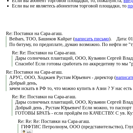
Если вы абонент торговой площадки, то, пожалуйста,
введ
Если вы не являетесь абонентом торговой площадки, то
пр
Re: Поставки на Сара-агаш.
Beibars, ТОО, Башиков Кайрат (
написать письмо
). Дата: 0
По битуму, по предоплате, думаю возможно. По нефти не "т
Re: Re: Поставки на Сара-агаш.
Дары солнечных плантаций, ООО, Кузьмин Сергей Влад
Спасибо! Если готовы сработать по аккредитиву то мы "
Re: Поставки на Сара-агаш.
АРУС, ООО, Ходжаев Рустам Юрьевич - директор (
написат
Добрый день,
зачем искать в РФ то, что можно купить в Азии ? У нас есть
Re: Re: Поставки на Сара-агаш.
Дары солнечных плантаций, ООО, Кузьмин Сергей Влад
Добрый день , Рустам Юрьевич! Если можно, то паспорт
ГОТОВЫ БРАТЬ - если пройдём по КАЧЕСТВУ. С ув. Ку
Re: Re: Re: Поставки на Сара-агаш.
ГИФТИС Петролиоум, ООО (представительство), Глущ