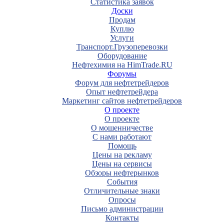
Статистика заявок
Доски
Продам
Куплю
Услуги
Транспорт.Грузоперевозки
Оборудование
Нефтехимия на HimTrade.RU
Форумы
Форум для нефтетрейдеров
Опыт нефтетрейдера
Маркетинг сайтов нефтетрейдеров
О проекте
О проекте
О мошенничестве
С нами работают
Помощь
Цены на рекламу
Цены на сервисы
Обзоры нефтерынков
События
Отличительные знаки
Опросы
Письмо администрации
Контакты