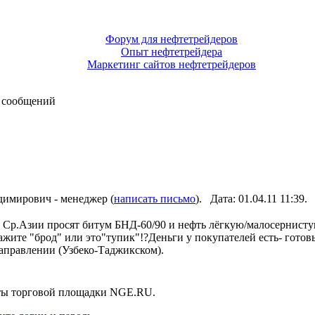
Форум для нефтетрейдеров
Опыт нефтетрейдера
Маркетинг сайтов нефтетрейдеров
 сообщений
имирович - менеджер (
написать письмо
). Дата: 01.04.11 11:3
з Ср.Азии просят битум БНД-60/90 и нефть лёгкую/малосернис
ите "брод" или это"тупик"!?Деньги у покупателей есть- готовы
направлении (Узбеко-Таджикском).
нты торговой площадки NGE.RU.