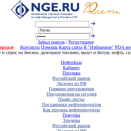
Забыл пароль
/
Регистрация
ортале
Контакты
Помощь
Карта сайта
В "Избранное"
PDA-ве
 спрос на бензин, дизельное топливо, мазут и битум, нефть, г
НефтеБаза
Кабинет
Продажа
Российский рынок
Экспорт из РФ
Горящие предложения
Предложения на сегодня
Прайс-листы
Поставщики нефтепродуктов
Как продать нефтепродукты
Покупка
Тендеры
Российский рынок
Экспорт из РФ