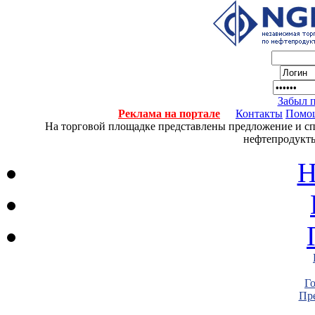
Забыл 
Реклама на портале
Контакты
Помо
На торговой площадке представлены предложение и спро
нефтепродукты
Н
Г
Пре