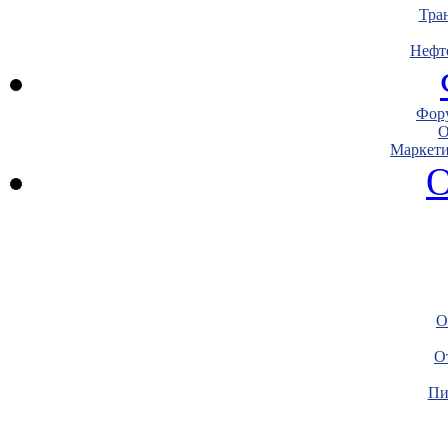
Тра
Нефт
Фору
О
Маркети
О
О
О
Пи