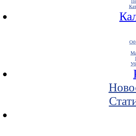
По
Кат
Ка
Объ
Ма
Уб
Ново
Стати