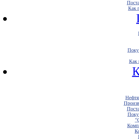
Пост
Как 
Поку
Как 
К
Нефтя
Произв
Пост
Поку
"
Комп
К