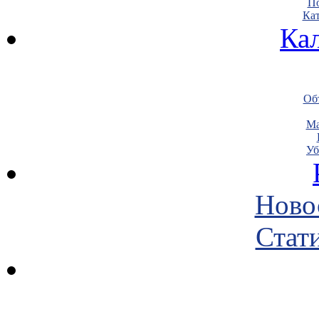
По
Кат
Ка
Объ
Ма
Уб
Ново
Стати