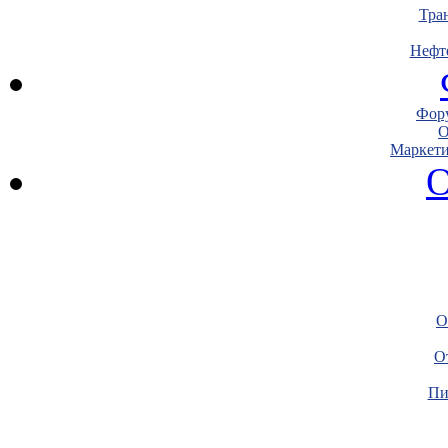
Тра
Нефт
Фору
О
Маркети
О
О
О
Пи