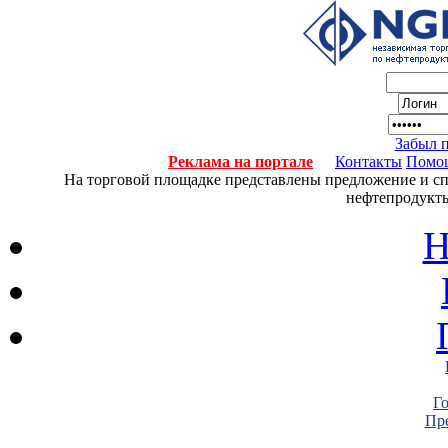
Забыл 
Реклама на портале
Контакты
Помо
На торговой площадке представлены предложение и спро
нефтепродукты
Н
Г
Пре