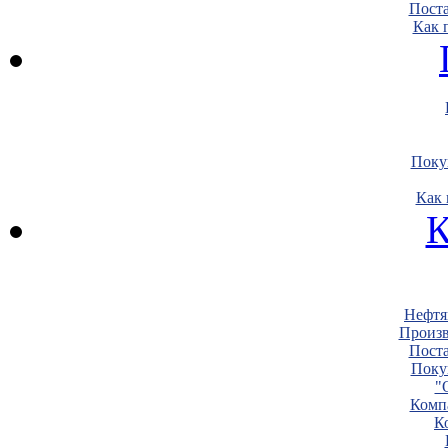
Пост
Как 
Поку
Как 
К
Нефтя
Произв
Пост
Поку
"
Комп
К