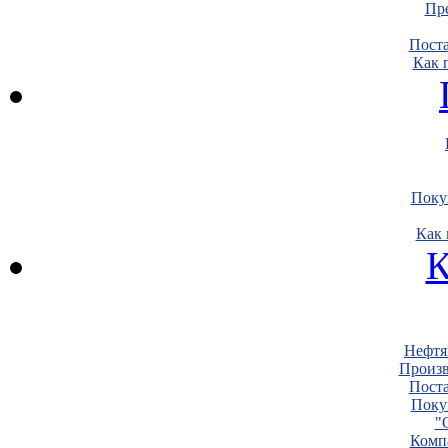
Пре
Пост
Как 
Поку
Как 
К
Нефтя
Произв
Пост
Поку
"
Комп