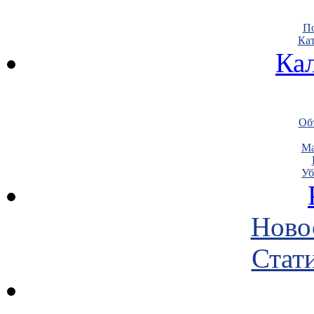
По
Кат
Ка
Объ
Ма
Уб
Ново
Стати