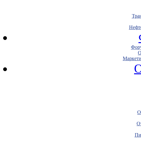
Тра
Нефт
Фору
О
Маркети
О
О
О
Пи