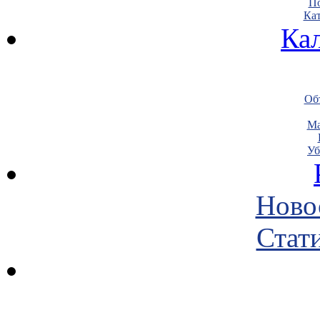
По
Кат
Ка
Объ
Ма
Уб
Ново
Стати