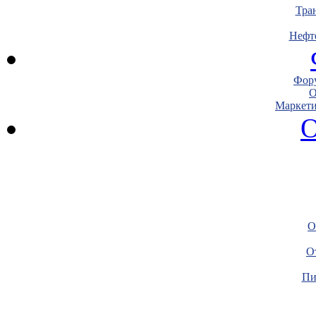
Тра
Нефт
Фору
О
Маркети
О
О
О
Пи