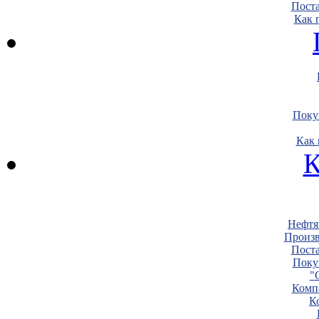
Пост
Как 
Поку
Как 
К
Нефтя
Произв
Пост
Поку
"
Комп
К