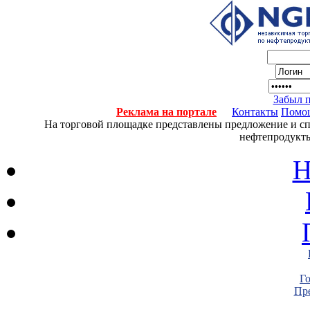
Забыл 
Реклама на портале
Контакты
Помо
На торговой площадке представлены предложение и спро
нефтепродукты
Н
Г
Пре