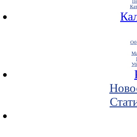
По
Кат
Ка
Объ
Ма
Уб
Ново
Стати