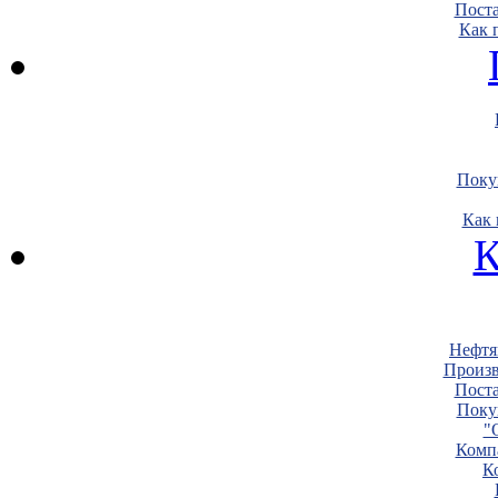
Пост
Как 
Поку
Как 
К
Нефтя
Произв
Пост
Поку
"
Комп
К