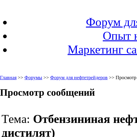
Форум дл
Опыт 
Маркетинг са
Главная
>>
Форумы
>>
Форум для нефтетрейдеров
>> Просмотр
Просмотр сообщений
Тема:
Отбензининая неф
дистилят)