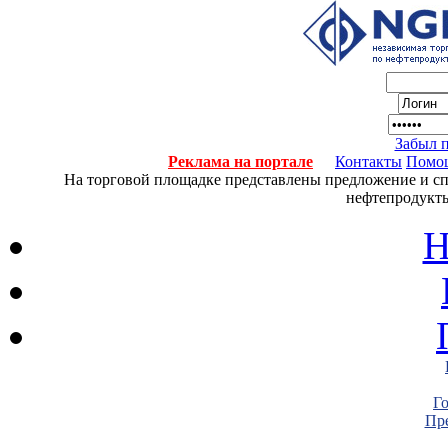
Забыл 
Реклама на портале
Контакты
Помо
На торговой площадке представлены предложение и спро
нефтепродукты
Н
Г
Пре