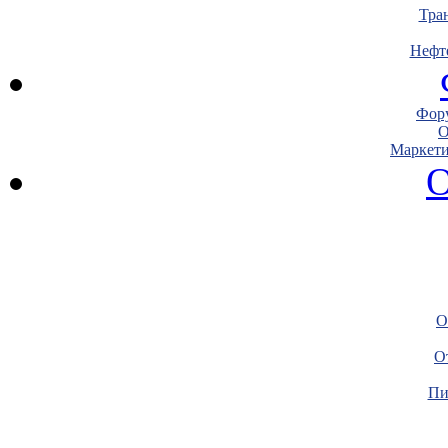
Тра
Нефт
Фору
О
Маркети
О
О
О
Пи