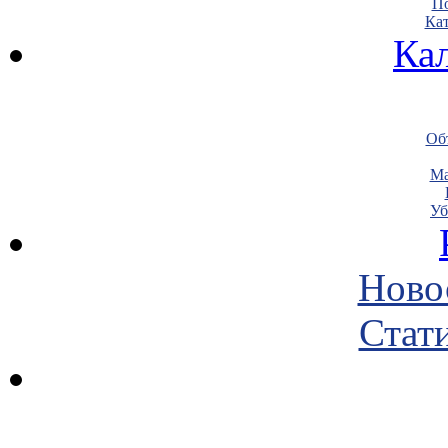
По
Кат
Ка
Объ
Ма
Уб
Ново
Стати