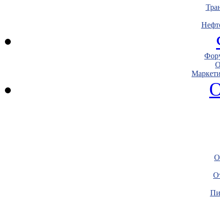
Тра
Нефт
Фору
О
Маркети
О
О
О
Пи