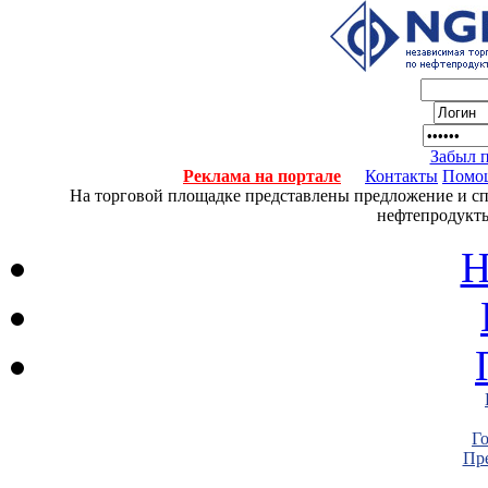
Забыл 
Реклама на портале
Контакты
Помо
На торговой площадке представлены предложение и спро
нефтепродукты
Н
Г
Пре