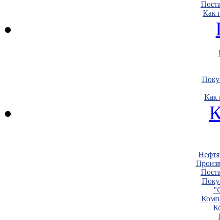
Пост
Как 
Поку
Как 
К
Нефтя
Произв
Пост
Поку
"
Комп
К