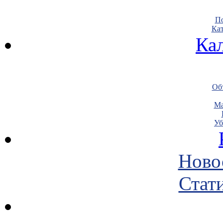
По
Кат
Ка
Объ
Ма
Уб
Ново
Стати