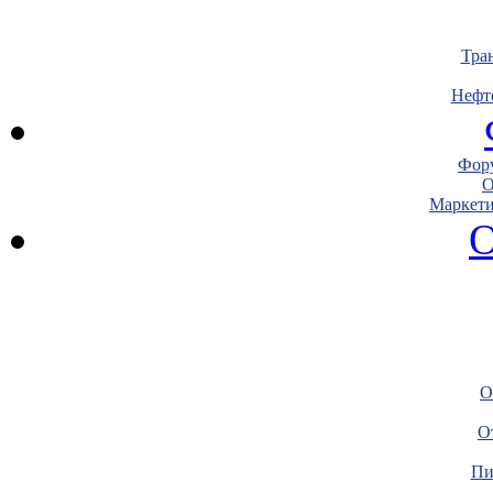
Тра
Нефт
Фору
О
Маркети
О
О
О
Пи