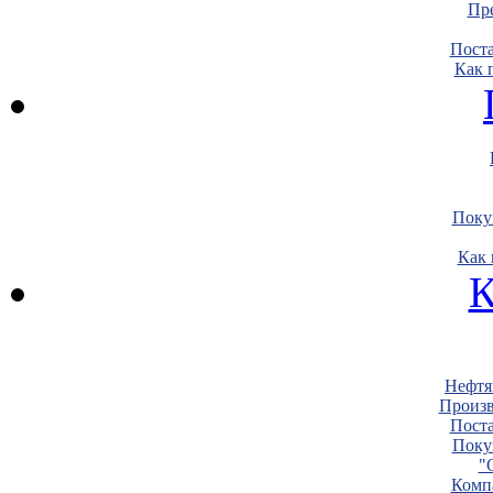
Пре
Пост
Как 
Поку
Как 
К
Нефтя
Произв
Пост
Поку
"
Комп