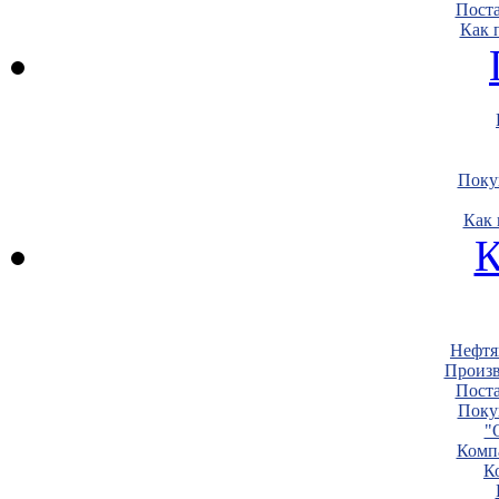
Пост
Как 
Поку
Как 
К
Нефтя
Произв
Пост
Поку
"
Комп
К