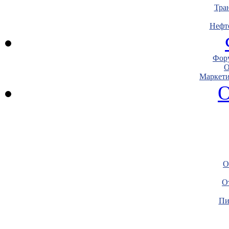
Тра
Нефт
Фору
О
Маркети
О
О
О
Пи