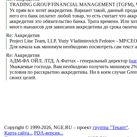
TRADING GROUP FINANCIAL MANAGEMENT (TGFM), Will
Ух прям все хотят аккредитив. Вариант такой, данный прода
него его банк оплатит любой товар, то есть считает что а
аккредитив это обязательство банка. Трата времени. Или х
много ньюансов для зависания аккредитива до срока окончан
Re: Аккредитив
Project Line Team, LLP, Yuriy Vladimirovich Fedotov - MP/CEO
Для начала как минимум необходимо посмотреть сам текст 
Re: Аккредитив
АДМ-ФА ОЙЛ, ЛТД, А.Фаттах - генеральный директор (
на
Уважаемые господа. Вам необходимо получить минимум 2% 
условия по расскрытию аккредитива. Ни в коем случае Gree
своих целей.
Copyright © 1999-2026, NGE.RU – проект
группы "Текарт"
.
Карта сайта...
PDA-версия...