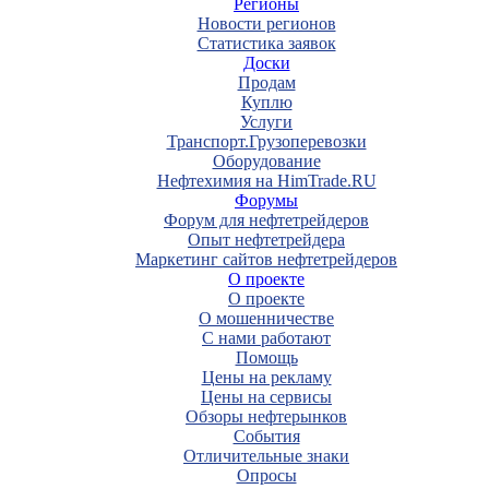
Регионы
Новости регионов
Статистика заявок
Доски
Продам
Куплю
Услуги
Транспорт.Грузоперевозки
Оборудование
Нефтехимия на HimTrade.RU
Форумы
Форум для нефтетрейдеров
Опыт нефтетрейдера
Маркетинг сайтов нефтетрейдеров
О проекте
О проекте
О мошенничестве
С нами работают
Помощь
Цены на рекламу
Цены на сервисы
Обзоры нефтерынков
События
Отличительные знаки
Опросы