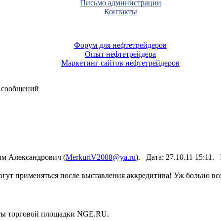
Письмо администрации
Контакты
Форум для нефтетрейдеров
Опыт нефтетрейдера
Маркетинг сайтов нефтетрейдеров
 сообщений
им Александрович (
MerkuriV2008@ya.ru
). Дата: 27.10.11 15:11
гут применяться после выставления аккредитива! Уж больно все
нты торговой площадки NGE.RU.