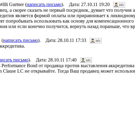
i Gurtner (
написать письмо
). Дата: 27.10.11 19:20
вец, а скорее сказать не первый посредник, думает что получив 
ккредитив является формой оплаты или приравнивает к ликвидном
отят попробывать использовать как основу для компенсационного
ия или если конечно получится, вернуть назад пораньше, что вря
 (
написать письмо
). Дата: 28.10.11 17:33
аккредитива.
писать письмо
). Дата: 28.10.11 17:40
Performance Bond от продавца против выставления аккредитива
n Clause LC не открывайте. Тогда Ваш продавец может использо