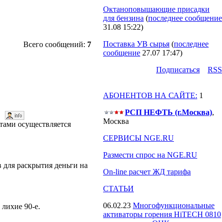
Октаноповышающие присадки
для бензина
(
последнее сообщение
31.08 15:22
)
Поставка УВ сырья
(
последнее
Всего сообщений:
7
сообщение
27.07 17:47
)
Подпиcаться
RSS
АБОНЕНТОВ НА САЙТЕ:
1
РСП НЕФТЬ (г.Москва)
,
48
Москва
нтами осуществляется
СЕРВИСЫ NGE.RU
Размести спрос на NGE.RU
 для раскрытия деньги на
On-line расчет ЖД тарифа
СТАТЬИ
06.02.23
Многофункциональные
лихие 90-е.
активаторы горения HiTECH 0810