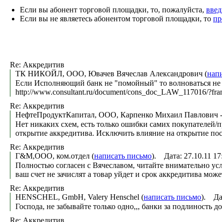
Если вы абонент торговой площадки, то, пожалуйста,
введ
Если вы не являетесь абонентом торговой площадки, то
пр
Re: Аккредитив
ТК НИКОЙЛ, ООО, Ювачев Вячеслав Александрович (
нап
Если Исполняющий банк не "помойный" то волноваться не 
http://www.consultant.ru/document/cons_doc_LAW_117016/?f
Re: Аккредитив
НефтеПродуктКапитал, ООО, Карпенко Михаил Павлович - 
Нет никаких схем, есть только ошибки самих покупателей/
открытие аккредитива. Исключить влияние на открытие пос
Re: Аккредитив
Г&М,ООО, ком.отдел (
написать письмо
). Дата: 27.10.11 
Полностью согласен с Вячеславом, читайте внимательно усл
ваш счет не зачислят а товар уйдет и срок аккредитива може
Re: Аккредитив
HENSCHEL, GmbH, Valery Henschel (
написать письмо
). Да
Господа, не забывайте только одно,,, банки за подлиност
Re: Аккредитив