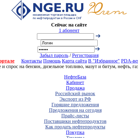
Сейчас на сайте
1 абонент
Забыл пароль
/
Регистрация
ортале
Контакты
Помощь
Карта сайта
В "Избранное"
PDA-ве
 спрос на бензин, дизельное топливо, мазут и битум, нефть, г
НефтеБаза
Кабинет
Продажа
Российский рынок
Экспорт из РФ
Горящие предложения
Предложения на сегодня
Прайс-листы
Поставщики нефтепродуктов
Как продать нефтепродукты
Покупка
Тендеры