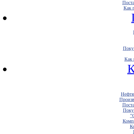
Пост
Как 
Поку
Как 
К
Нефтя
Произв
Пост
Поку
"
Комп
К