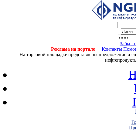
Забыл 
Реклама на портале
Контакты
Помо
На торговой площадке представлены предложение и спро
нефтепродукты
Н
Г
Пре