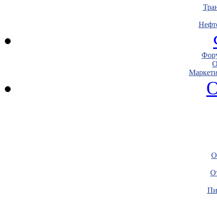
Тра
Нефт
Фору
О
Маркети
О
О
О
Пи