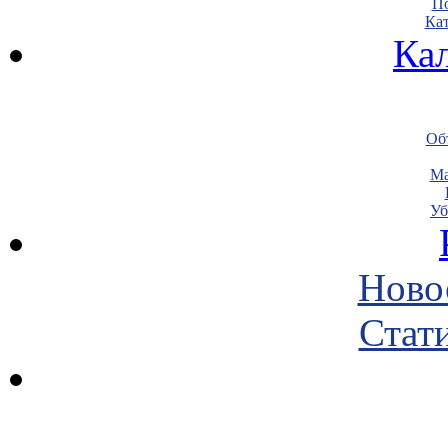
По
Кат
Ка
Объ
Ма
Уб
Ново
Стати