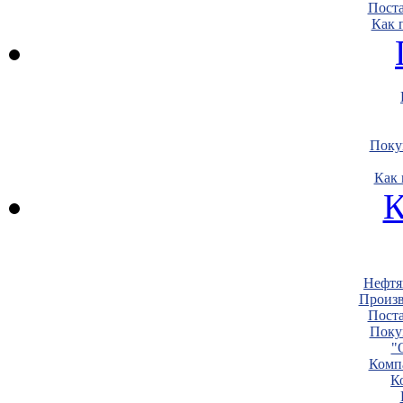
Пост
Как 
Поку
Как 
К
Нефтя
Произв
Пост
Поку
"
Комп
К