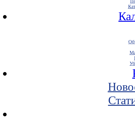
По
Кат
Ка
Объ
Ма
Уб
Ново
Стати