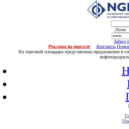
Забыл 
Реклама на портале
Контакты
Помо
На торговой площадке представлены предложение и спро
нефтепродукты
Н
Г
Пре