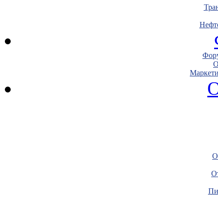
Тра
Нефт
Фору
О
Маркети
О
О
О
Пи