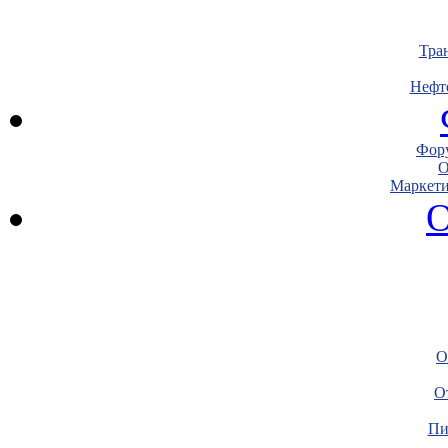
Тра
Нефт
Фору
О
Маркети
О
О
О
Пи