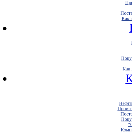
Пре
Пост
Как 
Поку
Как 
К
Нефтя
Произв
Пост
Поку
"
Комп