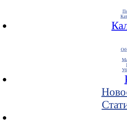
По
Кат
Ка
Объ
Ма
Уб
Ново
Стати