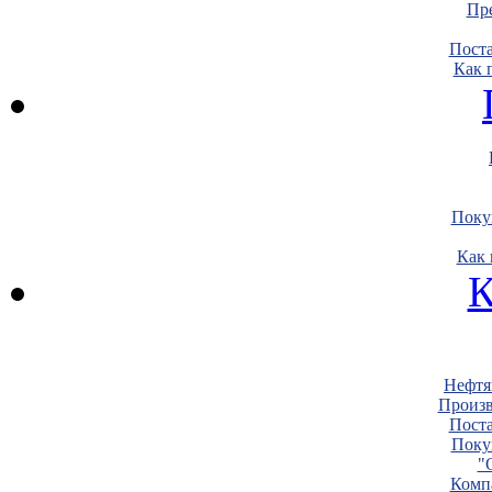
Пре
Пост
Как 
Поку
Как 
К
Нефтя
Произв
Пост
Поку
"
Комп