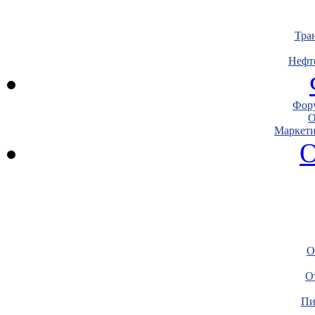
Тра
Нефт
Фору
О
Маркети
О
О
О
Пи