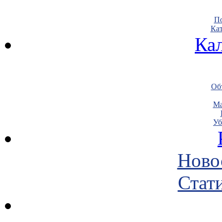
По
Кат
Ка
Объ
Ма
Уб
Ново
Стати