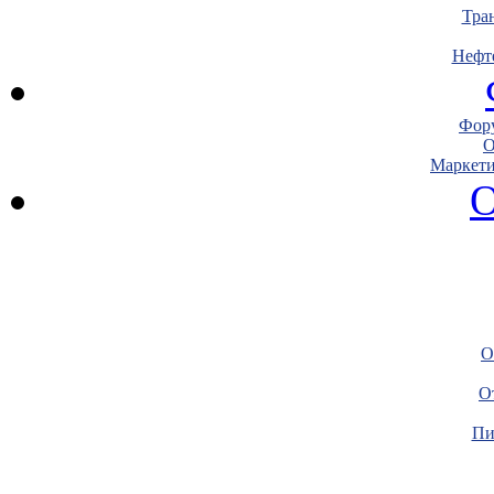
Тра
Нефт
Фору
О
Маркети
О
О
О
Пи