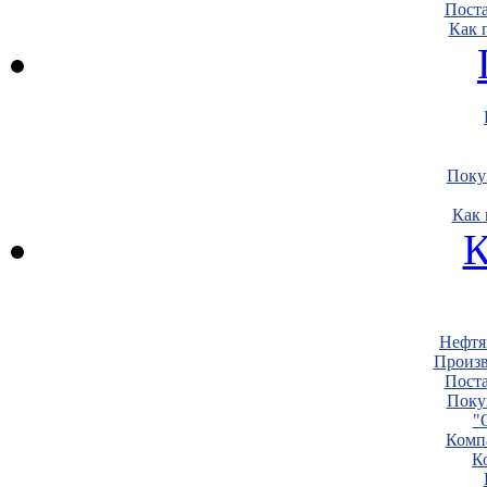
Пост
Как 
Поку
Как 
К
Нефтя
Произв
Пост
Поку
"
Комп
К