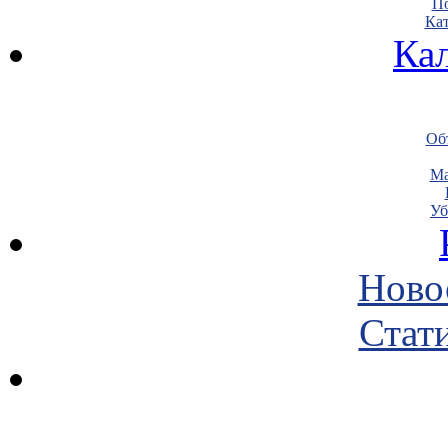
По
Кат
Ка
Объ
Ма
Уб
Ново
Стати