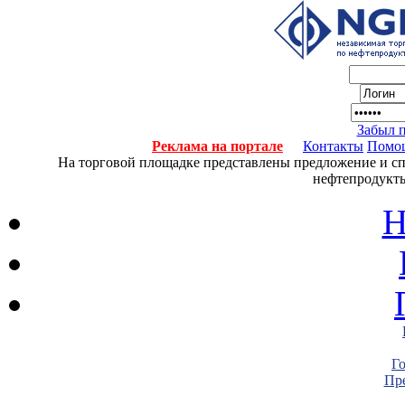
Забыл 
Реклама на портале
Контакты
Помо
На торговой площадке представлены предложение и спро
нефтепродукты
Н
Г
Пре