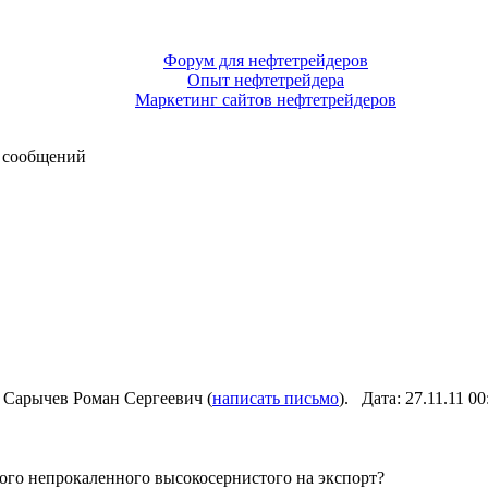
Форум для нефтетрейдеров
Опыт нефтетрейдера
Маркетинг сайтов нефтетрейдеров
 сообщений
 Сарычев Роман Сергеевич (
написать письмо
). Дата: 27.11.11 
того непрокаленного высокосернистого на экспорт?