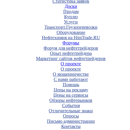
Статистика заявок
Доски
Продам
Куплю
Услуги
Транспорт.Грузоперевозки
Оборудование
Нефтехимия на HimTrade.RU
Форумы
Форум для нефтетрейдеров
Опыт нефтетрейдера
Маркетинг сайтов нефтетрейдеров
О проекте
О проекте
О мошенничестве
С нами работают
Помощь
Цены на рекламу
Цены на сервисы
Обзоры нефтерынков
События
Отличительные знаки
Опросы
Письмо администрации
Контакты