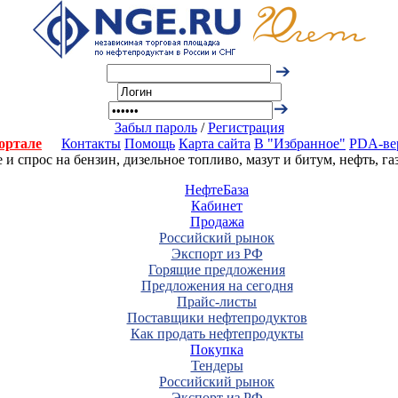
Забыл пароль
/
Регистрация
ортале
Контакты
Помощь
Карта сайта
В "Избранное"
PDA-ве
 спрос на бензин, дизельное топливо, мазут и битум, нефть, г
НефтеБаза
Кабинет
Продажа
Российский рынок
Экспорт из РФ
Горящие предложения
Предложения на сегодня
Прайс-листы
Поставщики нефтепродуктов
Как продать нефтепродукты
Покупка
Тендеры
Российский рынок
Экспорт из РФ