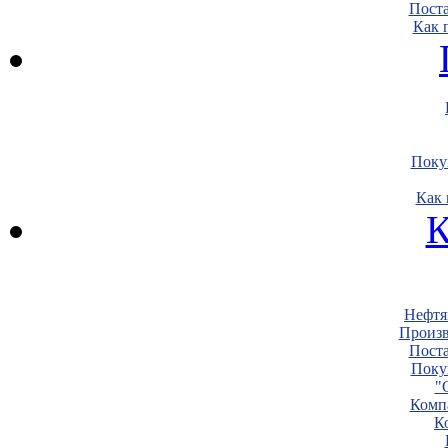
Пост
Как 
Поку
Как 
К
Нефтя
Произв
Пост
Поку
"
Комп
К