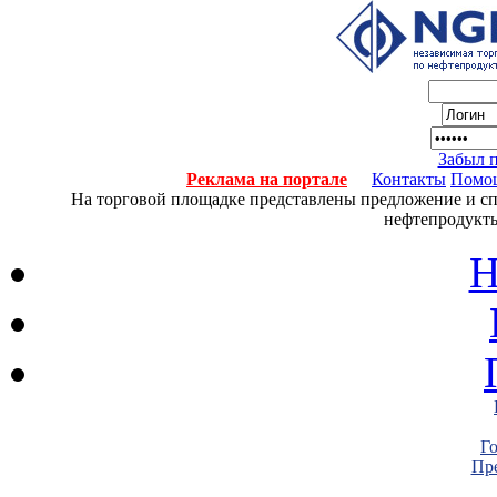
Забыл 
Реклама на портале
Контакты
Помо
На торговой площадке представлены предложение и спро
нефтепродукты
Н
Г
Пре