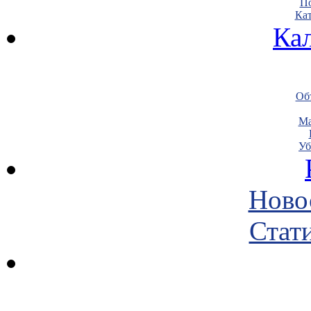
По
Кат
Ка
Объ
Ма
Уб
Ново
Стати