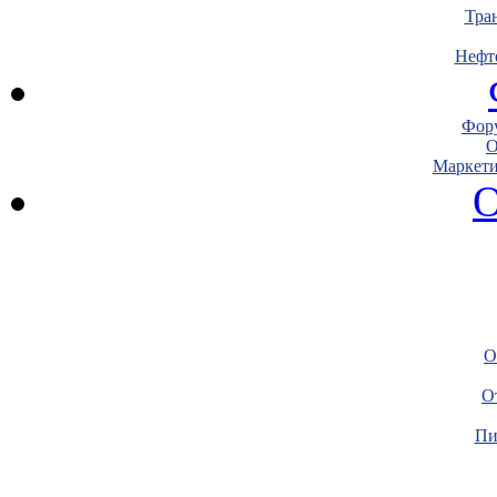
Тра
Нефт
Фору
О
Маркети
О
О
О
Пи