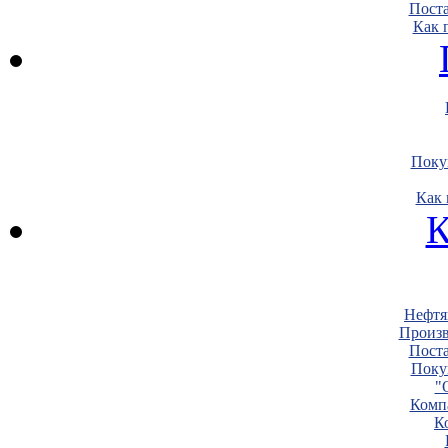
Пост
Как 
Поку
Как 
К
Нефтя
Произв
Пост
Поку
"
Комп
К