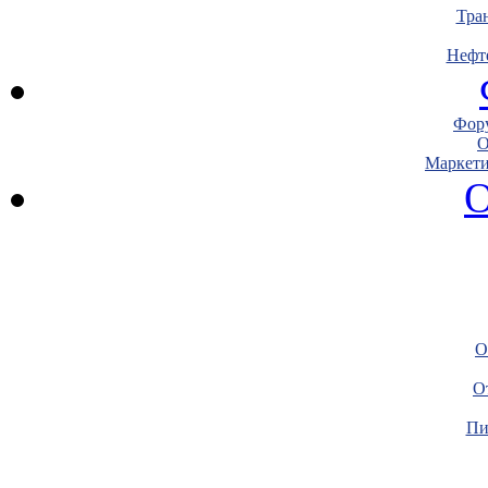
Тра
Нефт
Фору
О
Маркети
О
О
О
Пи