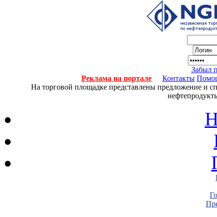
Забыл 
Реклама на портале
Контакты
Помо
На торговой площадке представлены предложение и спро
нефтепродукты
Н
Г
Пре