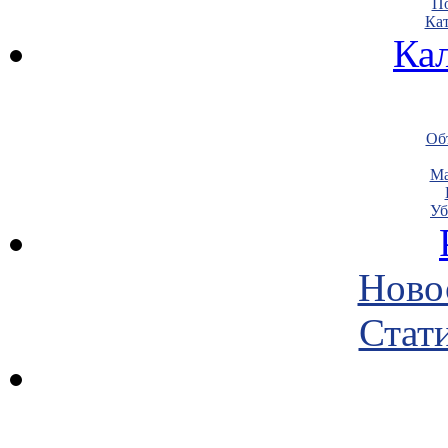
По
Кат
Ка
Объ
Ма
Уб
Ново
Стати