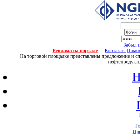
Забыл 
Реклама на портале
Контакты
Помо
На торговой площадке представлены предложение и спро
нефтепродукты
Н
Г
Пре