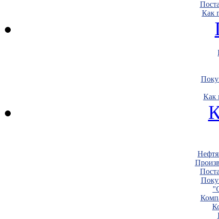
Пост
Как 
Поку
Как 
К
Нефтя
Произв
Пост
Поку
"
Комп
К