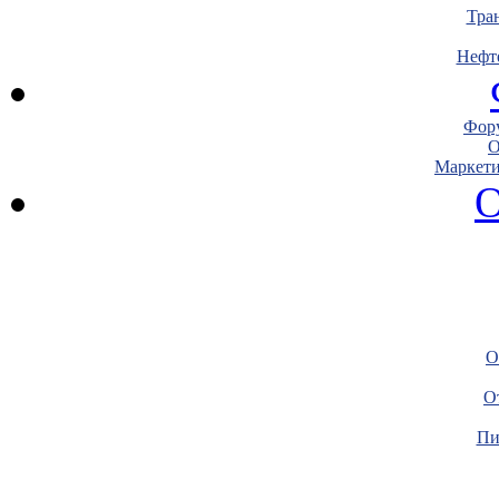
Тра
Нефт
Фору
О
Маркети
О
О
О
Пи