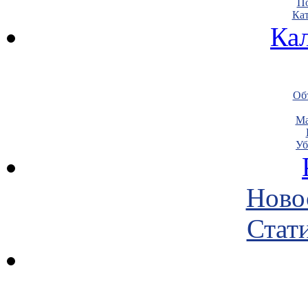
По
Кат
Ка
Объ
Ма
Уб
Ново
Стати