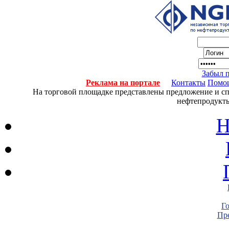
Забыл 
Реклама на портале
Контакты
Помо
На торговой площадке представлены предложение и спро
нефтепродукты
Н
Г
Пре