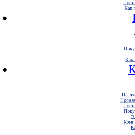
Пост
Как 
Поку
Как 
К
Нефтя
Произв
Пост
Поку
"
Комп
К