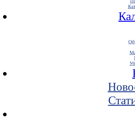
По
Кат
Ка
Объ
Ма
Уб
Ново
Стати