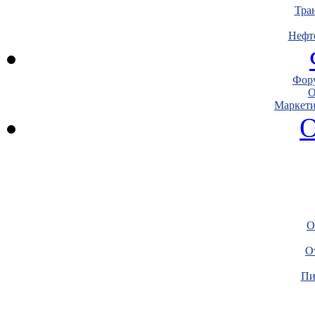
Тра
Нефт
Фору
О
Маркети
О
О
О
Пи