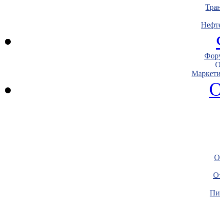
Тра
Нефт
Фору
О
Маркети
О
О
О
Пи