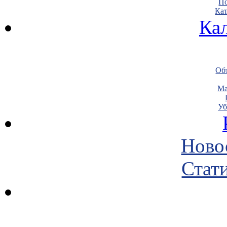
По
Кат
Ка
Объ
Ма
Уб
Ново
Стати