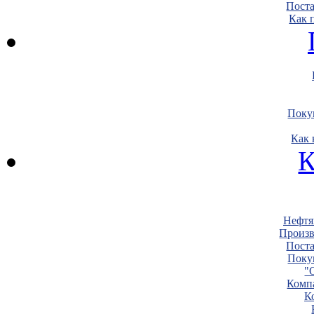
Пост
Как 
Поку
Как 
К
Нефтя
Произв
Пост
Поку
"
Комп
К