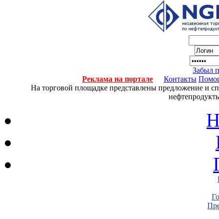
Забыл 
Реклама на портале
Контакты
Помо
На торговой площадке представлены предложение и спро
нефтепродукты
Н
Г
Пре