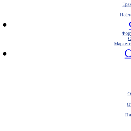
Тра
Нефт
Фору
О
Маркети
О
О
О
Пи