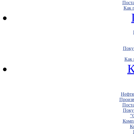
Пост
Как 
Поку
Как 
К
Нефтя
Произв
Пост
Поку
"
Комп
К