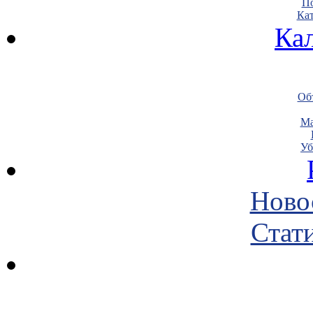
По
Кат
Ка
Объ
Ма
Уб
Ново
Стати