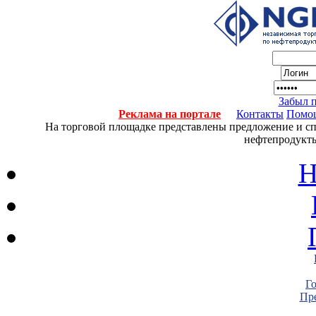
Забыл 
Реклама на портале
Контакты
Помо
На торговой площадке представлены предложение и спро
нефтепродукты
Н
Г
Пре