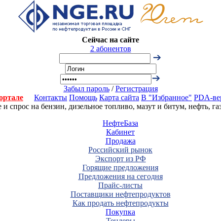
Сейчас на сайте
2 абонентов
Забыл пароль
/
Регистрация
ортале
Контакты
Помощь
Карта сайта
В "Избранное"
PDA-ве
 спрос на бензин, дизельное топливо, мазут и битум, нефть, г
НефтеБаза
Кабинет
Продажа
Российский рынок
Экспорт из РФ
Горящие предложения
Предложения на сегодня
Прайс-листы
Поставщики нефтепродуктов
Как продать нефтепродукты
Покупка
Тендеры