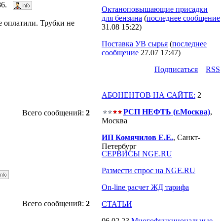
786.
Октаноповышающие присадки
для бензина
(
последнее сообщение
е оплатили. Трубки не
31.08 15:22
)
Поставка УВ сырья
(
последнее
сообщение
27.07 17:47
)
Подпиcаться
RSS
АБОНЕНТОВ НА САЙТЕ:
2
РСП НЕФТЬ (г.Москва)
,
Всего сообщений:
2
Москва
ИП Комячилов Е.Е.
, Санкт-
Петербург
СЕРВИСЫ NGE.RU
Размести спрос на NGE.RU
On-line расчет ЖД тарифа
Всего сообщений:
2
СТАТЬИ
06.02.23
Многофункциональные