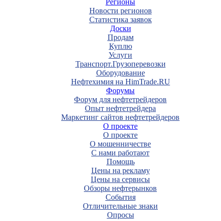
Регионы
Новости регионов
Статистика заявок
Доски
Продам
Куплю
Услуги
Транспорт.Грузоперевозки
Оборудование
Нефтехимия на HimTrade.RU
Форумы
Форум для нефтетрейдеров
Опыт нефтетрейдера
Маркетинг сайтов нефтетрейдеров
О проекте
О проекте
О мошенничестве
С нами работают
Помощь
Цены на рекламу
Цены на сервисы
Обзоры нефтерынков
События
Отличительные знаки
Опросы