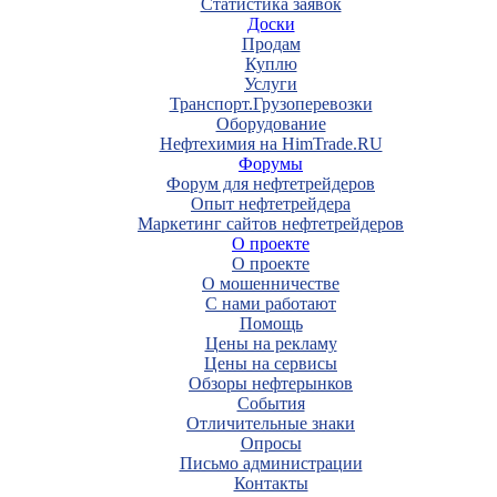
Статистика заявок
Доски
Продам
Куплю
Услуги
Транспорт.Грузоперевозки
Оборудование
Нефтехимия на HimTrade.RU
Форумы
Форум для нефтетрейдеров
Опыт нефтетрейдера
Маркетинг сайтов нефтетрейдеров
О проекте
О проекте
О мошенничестве
С нами работают
Помощь
Цены на рекламу
Цены на сервисы
Обзоры нефтерынков
События
Отличительные знаки
Опросы
Письмо администрации
Контакты