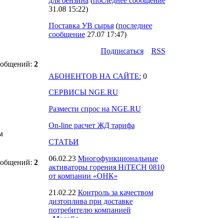
для бензина
(
последнее сообщение
31.08 15:22
)
Поставка УВ сырья
(
последнее
сообщение
27.07 17:47
)
Подпиcаться
RSS
ообщений:
2
АБОНЕНТОВ НА САЙТЕ:
0
СЕРВИСЫ NGE.RU
Размести спрос на NGE.RU
On-line расчет ЖД тарифа
м
СТАТЬИ
06.02.23
Многофункциональные
ообщений:
2
активаторы горения HiTECH 0810
от компании «ОНК»
21.02.22
Контроль за качеством
дизтоплива при доставке
потребителю компанией