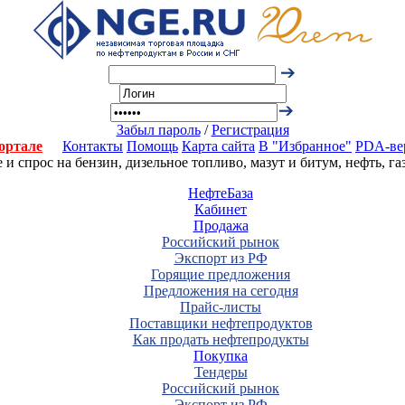
Забыл пароль
/
Регистрация
ортале
Контакты
Помощь
Карта сайта
В "Избранное"
PDA-ве
 спрос на бензин, дизельное топливо, мазут и битум, нефть, г
НефтеБаза
Кабинет
Продажа
Российский рынок
Экспорт из РФ
Горящие предложения
Предложения на сегодня
Прайс-листы
Поставщики нефтепродуктов
Как продать нефтепродукты
Покупка
Тендеры
Российский рынок
Экспорт из РФ