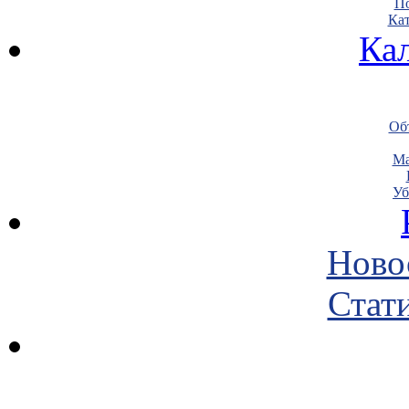
По
Кат
Ка
Объ
Ма
Уб
Ново
Стати