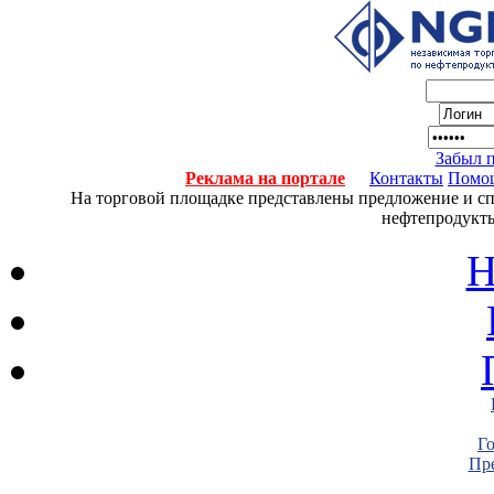
Забыл 
Реклама на портале
Контакты
Помо
На торговой площадке представлены предложение и спро
нефтепродукты
Н
Г
Пре