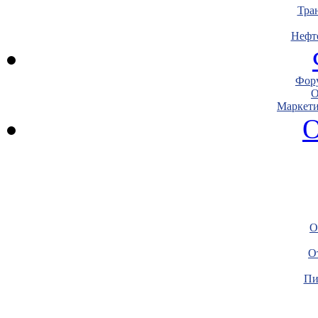
Тра
Нефт
Фору
О
Маркети
О
О
О
Пи