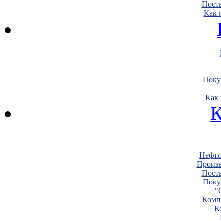
Пост
Как 
Поку
Как 
К
Нефтя
Произв
Пост
Поку
"
Комп
К