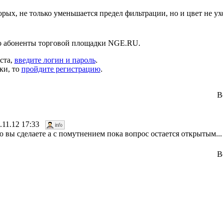
рых, не только уменьшается предел фильтрации, но и цвет не ух
ко абоненты торговой площадки NGE.RU.
ста,
введите логин и пароль
.
ки, то
пройдите регистрацию
.
В
7.11.12 17:33
ю вы сделаете а с помутнением пока вопрос остается открытым...
В