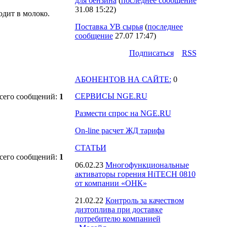
для бензина
(
последнее сообщение
31.08 15:22
)
одит в молоко.
Поставка УВ сырья
(
последнее
сообщение
27.07 17:47
)
Подпиcаться
RSS
АБОНЕНТОВ НА САЙТЕ:
0
СЕРВИСЫ NGE.RU
сего сообщений:
1
Размести спрос на NGE.RU
On-line расчет ЖД тарифа
СТАТЬИ
сего сообщений:
1
06.02.23
Многофункциональные
активаторы горения HiTECH 0810
от компании «ОНК»
21.02.22
Контроль за качеством
дизтоплива при доставке
потребителю компанией