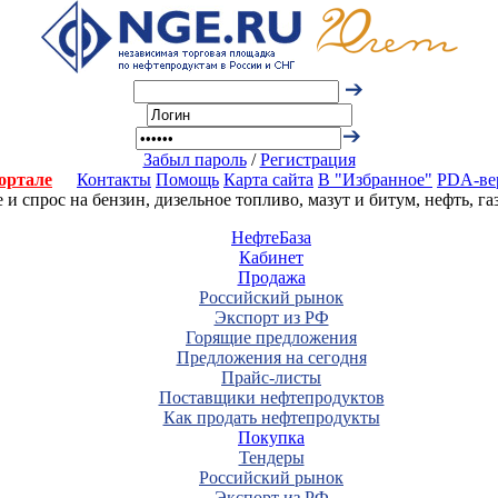
Забыл пароль
/
Регистрация
ортале
Контакты
Помощь
Карта сайта
В "Избранное"
PDA-ве
 спрос на бензин, дизельное топливо, мазут и битум, нефть, г
НефтеБаза
Кабинет
Продажа
Российский рынок
Экспорт из РФ
Горящие предложения
Предложения на сегодня
Прайс-листы
Поставщики нефтепродуктов
Как продать нефтепродукты
Покупка
Тендеры
Российский рынок
Экспорт из РФ