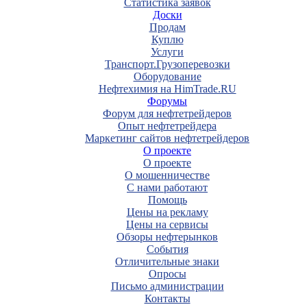
Статистика заявок
Доски
Продам
Куплю
Услуги
Транспорт.Грузоперевозки
Оборудование
Нефтехимия на HimTrade.RU
Форумы
Форум для нефтетрейдеров
Опыт нефтетрейдера
Маркетинг сайтов нефтетрейдеров
О проекте
О проекте
О мошенничестве
С нами работают
Помощь
Цены на рекламу
Цены на сервисы
Обзоры нефтерынков
События
Отличительные знаки
Опросы
Письмо администрации
Контакты