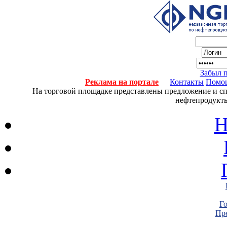
Забыл 
Реклама на портале
Контакты
Помо
На торговой площадке представлены предложение и спро
нефтепродукты
Н
Г
Пре