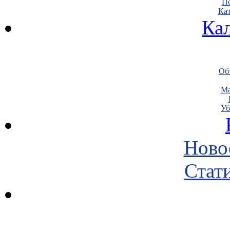
По
Кат
Ка
Объ
Ма
Уб
Ново
Стати