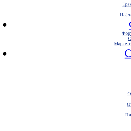
Тра
Нефт
Фору
О
Маркети
О
О
О
Пи