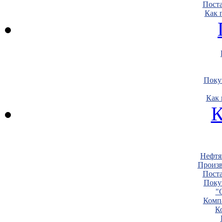
Пост
Как 
Поку
Как 
К
Нефтя
Произв
Пост
Поку
"
Комп
К