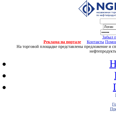
Забыл 
Реклама на портале
Контакты
Помо
На торговой площадке представлены предложение и спро
нефтепродукты
Н
Г
Пре