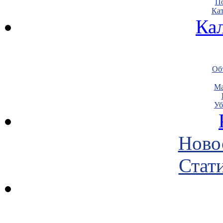
По
Кат
Ка
Объ
Ма
Уб
Ново
Стати