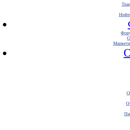
Тра
Нефт
Фору
О
Маркети
О
О
О
Пи