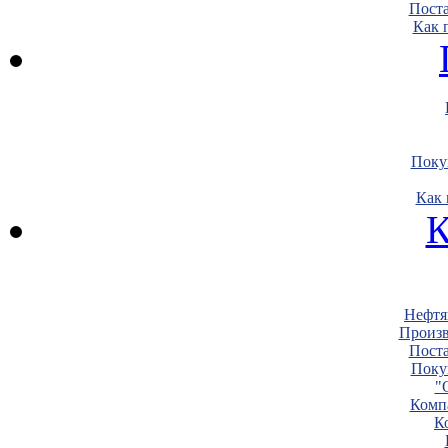
Пост
Как 
Поку
Как 
К
Нефтя
Произв
Пост
Поку
"
Комп
К