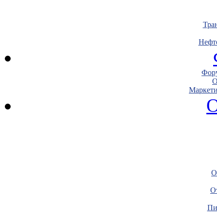
Тра
Нефт
Фору
О
Маркети
О
О
О
Пи