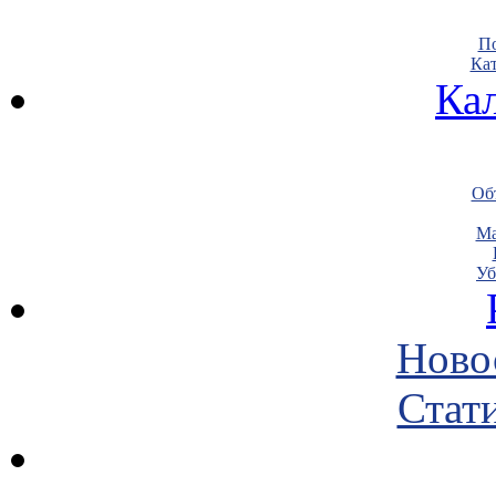
По
Кат
Ка
Объ
Ма
Уб
Ново
Стати