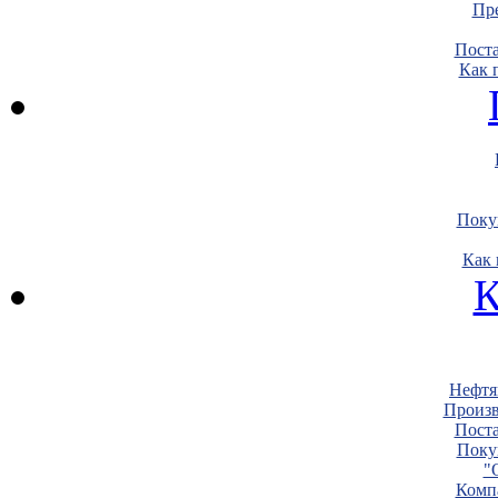
Пре
Пост
Как 
Поку
Как 
К
Нефтя
Произв
Пост
Поку
"
Комп