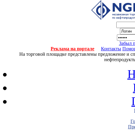
Забыл 
Реклама на портале
Контакты
Помо
На торговой площадке представлены предложение и спро
нефтепродукты
Н
Г
Пре