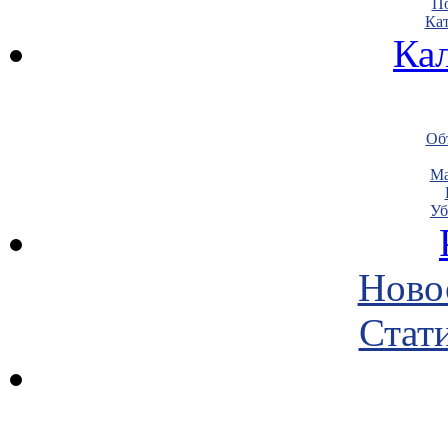
По
Кат
Ка
Объ
Ма
Уб
Ново
Стати