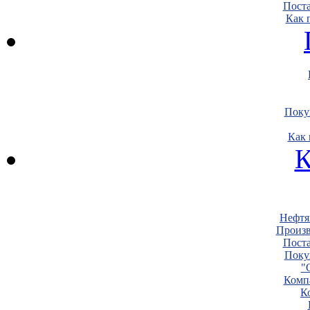
Пост
Как 
Поку
Как 
К
Нефтя
Произв
Пост
Поку
"
Комп
К