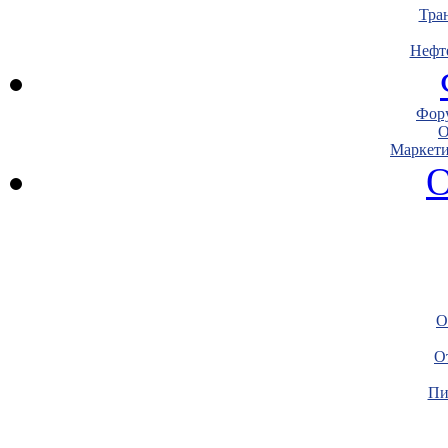
Тра
Нефт
Фору
О
Маркети
О
О
О
Пи