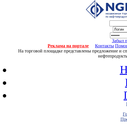
Забыл 
Реклама на портале
Контакты
Помо
На торговой площадке представлены предложение и спро
нефтепродукты
Н
Г
Пре