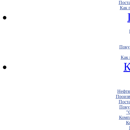
Пост
Как 
Поку
Как 
К
Нефтя
Произв
Пост
Поку
"
Комп
К