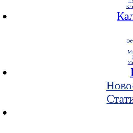
По
Кат
Ка
Объ
Ма
Уб
Ново
Стати