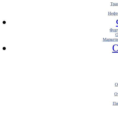
Тра
Нефт
Фору
О
Маркети
О
О
О
Пи