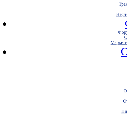
Тра
Нефт
Фору
О
Маркети
О
О
О
Пи