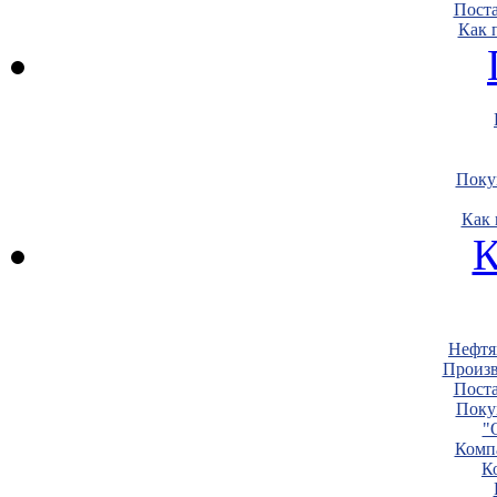
Пост
Как 
Поку
Как 
К
Нефтя
Произв
Пост
Поку
"
Комп
К