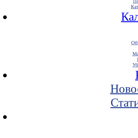
По
Кат
Ка
Объ
Ма
Уб
Ново
Стати