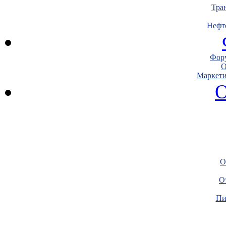
Тра
Нефт
Фору
О
Маркети
О
О
О
Пи