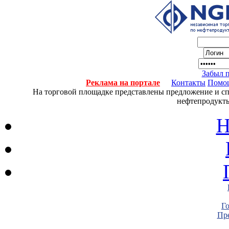
Забыл 
Реклама на портале
Контакты
Помо
На торговой площадке представлены предложение и спро
нефтепродукты
Н
Г
Пре