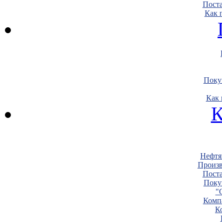
Пост
Как 
Поку
Как 
К
Нефтя
Произв
Пост
Поку
"
Комп
К