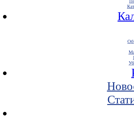
По
Кат
Ка
Объ
Ма
Уб
Ново
Стати