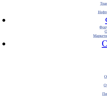
Тра
Нефт
Фору
О
Маркети
О
О
О
Пи