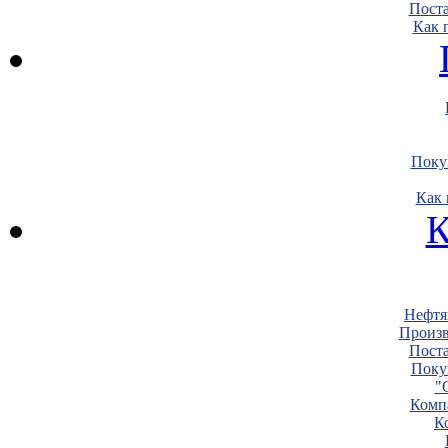
Пост
Как 
Поку
Как 
К
Нефтя
Произв
Пост
Поку
"
Комп
К