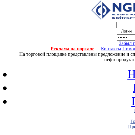
Забыл 
Реклама на портале
Контакты
Помо
На торговой площадке представлены предложение и спро
нефтепродукты
Н
Г
Пре