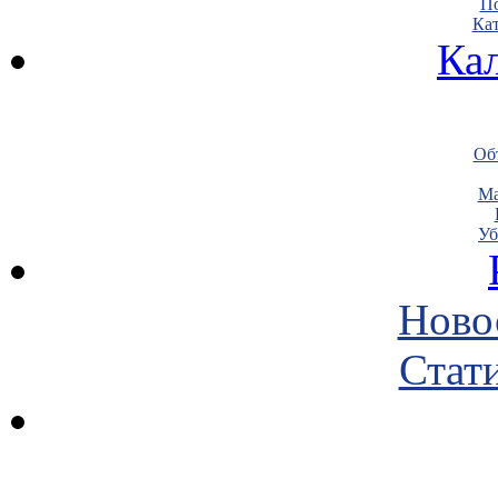
По
Кат
Ка
Объ
Ма
Уб
Ново
Стати